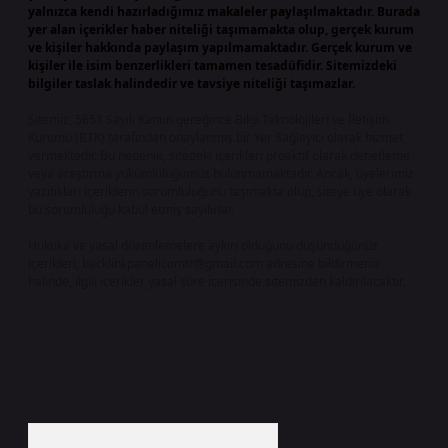
yalnızca kendi hazırladığımız makaleler paylaşılmaktadır. Burada
yer alan içerikler haber niteliği taşımamakta olup, gerçek kurum
ve kişiler hakkında paylaşım yapılmamaktadır. Gerçek kurum ve
kişiler ile isim benzerlikleri tamamen tesadüfidir. Sitemizdeki
bilgiler taslak halindedir ve tavsiye niteliği taşımazlar.
Sitemiz, 5651 Sayılı Kanun gereğince Bilgi Teknolojileri ve İletişim
Kurumu (BTK) tarafından onaylanmış bir Yer Sağlayıcı olarak hizmet
vermektedir. Bu nedenle, sitedeki içerikleri proaktif olarak denetleme
veya araştırma yükümlülüğümüz bulunmamaktadır. Ancak, üyelerimiz
yazdıkları içeriklerin sorumluluğunu taşımakta olup, siteye üye olarak
bu sorumluluğu kabul etmiş sayılırlar.
Hukuka ve yasal düzenlemelere aykırı olduğunu düşündüğünüz
içerikleri,
backlinkpanelicomtr@gmail.com
adresine bildirmeniz
halinde, ilgili içerikler yasal süre içerisinde sitemizden kaldırılacaktır.
Arama