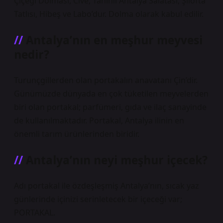
Çiçeği Dolması, Cive, Tahinli Antalya Salatası, Şilofta
Tatlısı, Hibeş ve Labo’dur. Dolma olarak kabul edilir.
Antalya’nın en meşhur meyvesi
nedir?
Turunçgillerden olan portakalın anavatanı Çin’dir.
Günümüzde dünyada en çok tüketilen meyvelerden
biri olan portakal; parfümeri, gıda ve ilaç sanayinde
de kullanılmaktadır. Portakal, Antalya ilinin en
önemli tarım ürünlerinden biridir.
Antalya’nın neyi meşhur içecek?
Adı portakal ile özdeşleşmiş Antalya’nın, sıcak yaz
günlerinde içinizi serinletecek bir içeceği var;
PORTAKAL.