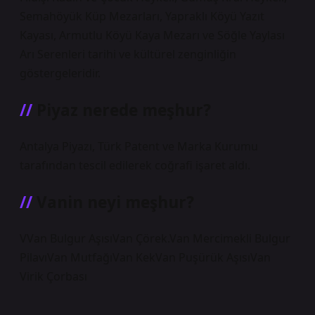
Semahöyük Küp Mezarları, Yapraklı Köyü Yazıt
Kayası, Armutlu Köyü Kaya Mezarı ve Söğle Yaylası
Arı Serenleri tarihi ve kültürel zenginliğin
göstergeleridir.
Piyaz nerede meşhur?
Antalya Piyazı, Türk Patent ve Marka Kurumu
tarafından tescil edilerek coğrafi işaret aldı.
Vanin neyi meşhur?
VVan Bulgur AşısıVan Çörek.Van Mercimekli Bulgur
PilavıVan MutfağıVan KekVan Puşürük AşısıVan
Virik Çorbası