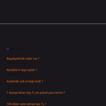
Sidebar
Son Yazılar
Başakşehir’de neler var ?
Ağustos 6, 2026
Karekök 0 neye eşittir ?
Ağustos 5, 2026
Avalimdir çek örneği nedir ?
Ağustos 4, 2026
1 Kuveyt dinarı kaç TL en pahalı para birimi ?
Ağustos 3, 2026
100 dolar satın almak kaç TL ?