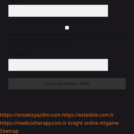
Web Sitesi
Daha sonraki yorumlarımda kullanılması için adım, e-posta adresim ve
site adresim bu tarayıcıya kaydedilsin.
6 + 2 kaçtır?
*
https://onsekizyazilim.com
https://estetikle.com.tr
https://medicotherapy.com.tr
knight online
nttgame
Sitemap