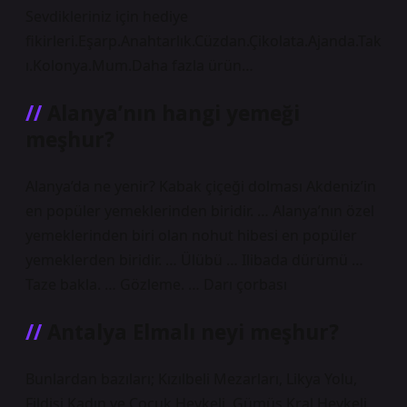
Sevdikleriniz için hediye
fikirleri.Eşarp.Anahtarlık.Cüzdan.Çikolata.Ajanda.Tak
ı.Kolonya.Mum.Daha fazla ürün…
Alanya’nın hangi yemeği
meşhur?
Alanya’da ne yenir? Kabak çiçeği dolması Akdeniz’in
en popüler yemeklerinden biridir. … Alanya’nın özel
yemeklerinden biri olan nohut hibesi en popüler
yemeklerden biridir. … Ülübü … Ilibada dürümü …
Taze bakla. … Gözleme. … Darı çorbası
Antalya Elmalı neyi meşhur?
Bunlardan bazıları; Kızılbeli Mezarları, Likya Yolu,
Fildişi Kadın ve Çocuk Heykeli, Gümüş Kral Heykeli,