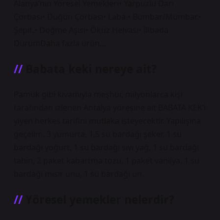
Alanya’nın Yöresel Yemekleri• ​​Yarpuzlu Darı
Çorbası• Düğün Çorbası• Laba.• Bumbar/Mumbar.•
Şepit.• Döğme Aşısı• Öküz Helvası• İlibada
DürümDaha fazla ürün…
Babata keki nereye ait?
Pamuk gibi kıvamıyla meşhur, milyonlarca kişi
tarafından izlenen Antalya yöresine ait BABATA KEK’i
yiyen herkes tarifini mutlaka isteyecektir. Yapılışına
geçelim. 3 yumurta, 1,5 su bardağı şeker, 1 su
bardağı yoğurt, 1 su bardağı sıvı yağ, 1 su bardağı
tahin, 2 paket kabartma tozu, 1 paket vanilya, 1 su
bardağı mısır unu, 1 su bardağı un.
Yöresel yemekler nelerdir?