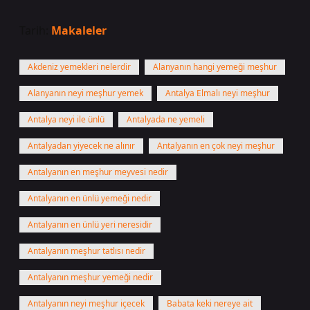
Tarih:
Makaleler
Akdeniz yemekleri nelerdir
Alanyanın hangi yemeği meşhur
Alanyanın neyi meşhur yemek
Antalya Elmalı neyi meşhur
Antalya neyi ile ünlü
Antalyada ne yemeli
Antalyadan yiyecek ne alınır
Antalyanın en çok neyi meşhur
Antalyanın en meşhur meyvesi nedir
Antalyanın en ünlü yemeği nedir
Antalyanın en ünlü yeri neresidir
Antalyanın meşhur tatlısı nedir
Antalyanın meşhur yemeği nedir
Antalyanın neyi meşhur içecek
Babata keki nereye ait