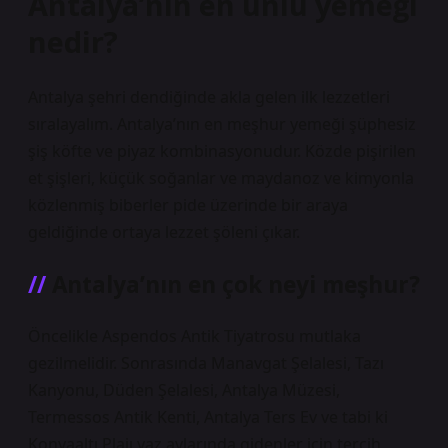
Antalya’nın en ünlü yemeği
nedir?
Antalya şehri dendiğinde akla gelen ilk lezzetleri
sıralayalım. Antalya’nın en meşhur yemeği şüphesiz
şiş köfte ve piyaz kombinasyonudur. Közde pişirilen
et şişleri, küçük soğanlar ve maydanoz ve kimyonla
közlenmiş biberler pide üzerinde bir araya
geldiğinde ortaya lezzet şöleni çıkar.
Antalya’nın en çok neyi meşhur?
Öncelikle Aspendos Antik Tiyatrosu mutlaka
gezilmelidir. Sonrasında Manavgat Şelalesi, Tazı
Kanyonu, Düden Şelalesi, Antalya Müzesi,
Termessos Antik Kenti, Antalya Ters Ev ve tabi ki
Konyaaltı Plajı yaz aylarında gidenler için tercih