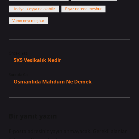
Hediyelik eşya ne olabilir
Piyaz nerede meşhur
Vanin neyi meşhur
Önceki Yazı
5X5 Vesikalık Nedir
Sonraki Yazı
Osmanlıda Mahdum Ne Demek
Bir yanıt yazın
E-posta adresiniz yayınlanmayacak.
Gerekli alanlar