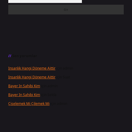
Son yorumlar
Insanlık Hangi Döneme Aittir
için
admin
Insanlık Hangi Döneme Aittir
için
Suat
Bayer In Sahibi Kim
için
admin
Bayer In Sahibi Kim
için
Selda
Çiselemek Mi Çilemek Mi
için
admin