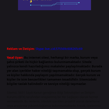
Reklam ve İletişim:
Skype: live:.cid.575569c608265c69
Yasal Uyarı:
Bu internet sitesi, herhangi bir marka, kurum veya
şahıs şirketi ile hiçbir bağlantısı bulunmamaktadır. Sitede
yalnızca kendi hazırladığımız makaleler paylaşılmaktadır. Burada
yer alan içerikler haber niteliği taşımamakta olup, gerçek kurum
ve kişiler hakkında paylaşım yapılmamaktadır. Gerçek kurum ve
kişiler ile isim benzerlikleri tamamen tesadüfidir. Sitemizdeki
bilgiler taslak halindedir ve tavsiye niteliği taşımazlar.
Sitemiz, 5651 Sayılı Kanun gereğince Bilgi Teknolojileri ve İletişim
Kurumu (BTK) tarafından onaylanmış bir Yer Sağlayıcı olarak hizmet
vermektedir. Bu nedenle, sitedeki içerikleri proaktif olarak denetleme
veya araştırma yükümlülüğümüz bulunmamaktadır. Ancak, üyelerimiz