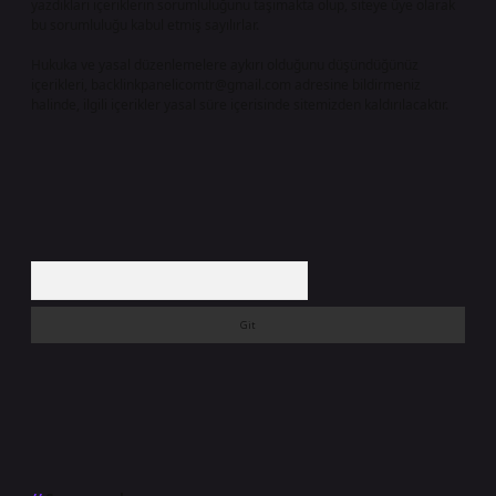
yazdıkları içeriklerin sorumluluğunu taşımakta olup, siteye üye olarak
bu sorumluluğu kabul etmiş sayılırlar.
Hukuka ve yasal düzenlemelere aykırı olduğunu düşündüğünüz
içerikleri,
backlinkpanelicomtr@gmail.com
adresine bildirmeniz
halinde, ilgili içerikler yasal süre içerisinde sitemizden kaldırılacaktır.
Arama