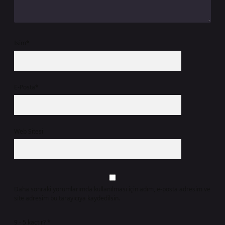
İsim*
E-Posta*
Web Sitesi
Daha sonraki yorumlarımda kullanılması için adım, e-posta adresim ve
site adresim bu tarayıcıya kaydedilsin.
9 - 5 kaçtır?
*