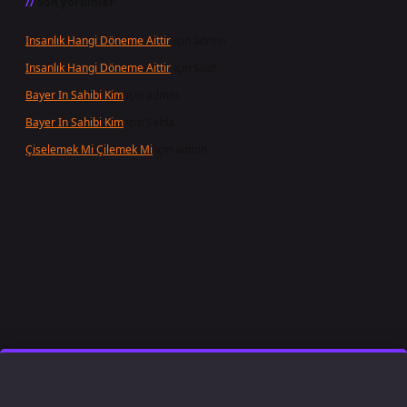
Son yorumlar
Insanlık Hangi Döneme Aittir
için
admin
Insanlık Hangi Döneme Aittir
için
Suat
Bayer In Sahibi Kim
için
admin
Bayer In Sahibi Kim
için
Selda
Çiselemek Mi Çilemek Mi
için
admin
t giriş
famecasino
ilbet giriş
www.betexper.xyz/