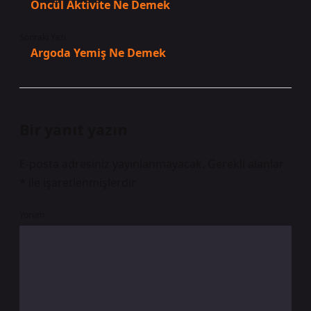
Öncül Aktivite Ne Demek
Sonraki Yazı
Argoda Yemiş Ne Demek
Bir yanıt yazın
E-posta adresiniz yayınlanmayacak.
Gerekli alanlar
*
ile işaretlenmişlerdir
Yorum