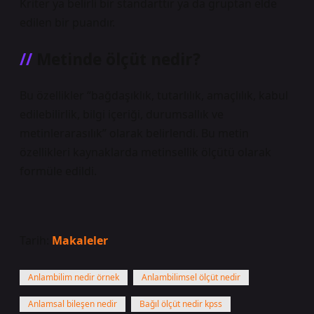
Kriter ya belirli bir standarttır ya da gruptan elde
edilen bir puandır.
Metinde ölçüt nedir?
Bu özellikler “bağdaşıklık, tutarlılık, amaçlılık, kabul
edilebilirlik, bilgi içeriği, durumsallık ve
metinlerarasılık” olarak belirlendi. Bu metin
özellikleri kaynaklarda metinsellik ölçütü olarak
formüle edildi.
Tarih:
Makaleler
Anlambilim nedir örnek
Anlambilimsel ölçüt nedir
Anlamsal bileşen nedir
Bağıl ölçüt nedir kpss