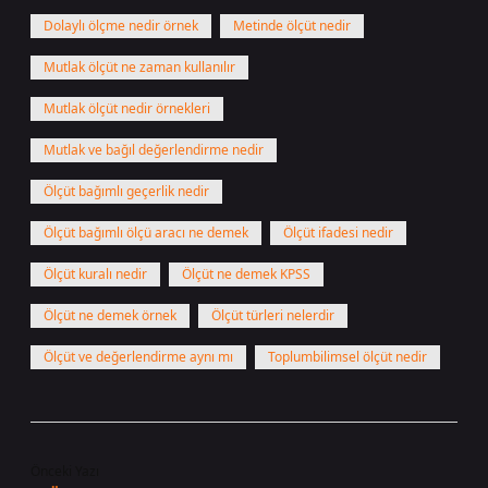
Dolaylı ölçme nedir örnek
Metinde ölçüt nedir
Mutlak ölçüt ne zaman kullanılır
Mutlak ölçüt nedir örnekleri
Mutlak ve bağıl değerlendirme nedir
Ölçüt bağımlı geçerlik nedir
Ölçüt bağımlı ölçü aracı ne demek
Ölçüt ifadesi nedir
Ölçüt kuralı nedir
Ölçüt ne demek KPSS
Ölçüt ne demek örnek
Ölçüt türleri nelerdir
Ölçüt ve değerlendirme aynı mı
Toplumbilimsel ölçüt nedir
Önceki Yazı