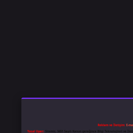
Reklam ve İletişim:
E-ma
Yasal Uyarı:
Sitemiz, 5651 Sayılı Kanun gereğince Bilgi Teknolojileri ve İl