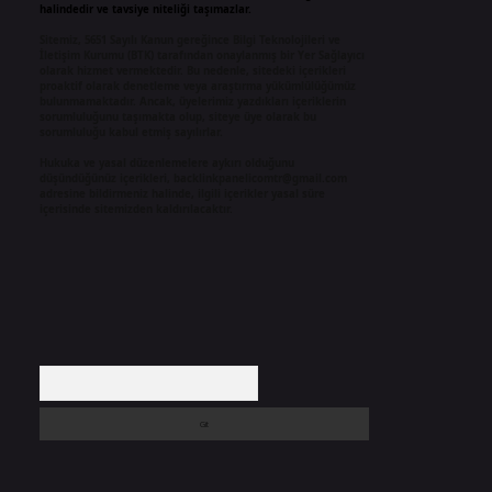
halindedir ve tavsiye niteliği taşımazlar.
Sitemiz, 5651 Sayılı Kanun gereğince Bilgi Teknolojileri ve
İletişim Kurumu (BTK) tarafından onaylanmış bir Yer Sağlayıcı
olarak hizmet vermektedir. Bu nedenle, sitedeki içerikleri
proaktif olarak denetleme veya araştırma yükümlülüğümüz
bulunmamaktadır. Ancak, üyelerimiz yazdıkları içeriklerin
sorumluluğunu taşımakta olup, siteye üye olarak bu
sorumluluğu kabul etmiş sayılırlar.
Hukuka ve yasal düzenlemelere aykırı olduğunu
düşündüğünüz içerikleri,
backlinkpanelicomtr@gmail.com
adresine bildirmeniz halinde, ilgili içerikler yasal süre
içerisinde sitemizden kaldırılacaktır.
Arama