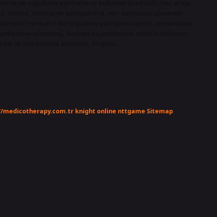
anlama ve uygulama aşamalarını anlamak önemlidir. Her proje
a, izleme, kontrol ve sonlandırma. Her aşamanın izlenmesi
süreçleri nelerdir? Bu bilgi alanı yedi süreci içerir: zamanlama
yetlerin sıralanması, faaliyet kaynaklarının tahmin edilmesi,
ilmesi ve zamanlama kontrolü. Projede…
//medicotherapy.com.tr
knight online
nttgame
Sitemap