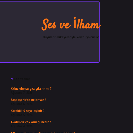
Ses ve İlham
Duyuların hikayeleriyle keyifli yolculuk!
Sidebar
ilbet giriş
famecasino
ilbet gi
Son Yazılar
Kabız olunca gaz çıkarır mı ?
Ağustos 7, 2026
Başakşehir’de neler var ?
Ağustos 6, 2026
Karekök 0 neye eşittir ?
Ağustos 5, 2026
Avalimdir çek örneği nedir ?
Ağustos 4, 2026