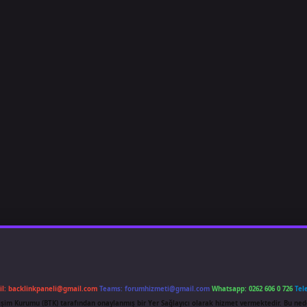
il:
backlinkpaneli@gmail.com
Teams:
forumhizmeti@gmail.com
Whatsapp: 0262 606 0 726
Tel
etişim Kurumu (BTK) tarafından onaylanmış bir Yer Sağlayıcı olarak hizmet vermektedir. Bu ned