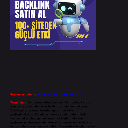
Reklam ve İletişim:
Skype: live:.cid.575569c608265c69
Yasal Uyarı:
Bu internet sitesi, herhangi bir marka, kurum
veya şahıs şirketi ile hiçbir bağlantısı bulunmamaktadır.
Sitede yalnızca kendi hazırladığımız makaleler
paylaşılmaktadır. Burada yer alan içerikler haber niteliği
taşımamakta olup, gerçek kurum ve kişiler hakkında
paylaşım yapılmamaktadır. Gerçek kurum ve kişiler ile isim
benzerlikleri tamamen tesadüfidir. Sitemizdeki bilgiler taslak