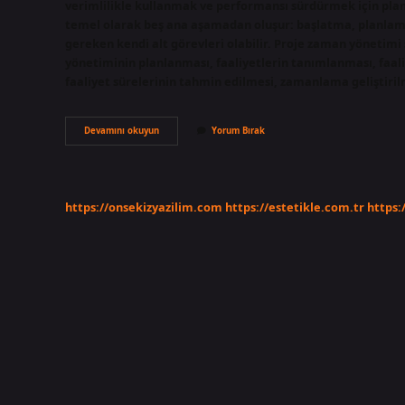
verimlilikle kullanmak ve performansı sürdürmek için pl
temel olarak beş ana aşamadan oluşur: başlatma, planlam
gereken kendi alt görevleri olabilir. Proje zaman yönetimi 
yönetiminin planlanması, faaliyetlerin tanımlanması, faali
faaliyet sürelerinin tahmin edilmesi, zamanlama geliştir
Öncül
Devamını okuyun
Yorum Bırak
Aktivite
Ne
Demek
https://onsekizyazilim.com
https://estetikle.com.tr
https: