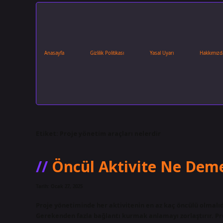
Anasayfa
Gizlilik Politikası
Yasal Uyarı
Hakkımızd
Etiket:
Proje yönetim araçları nelerdir
Öncül Aktivite Ne Dem
Tarih: Ocak 27, 2025
Proje yönetiminde her aktivitenin en az kaç öncülü olmalıdır?
Gerekenden fazla bağlantı kurmak anlamayı zorlaştırır. P