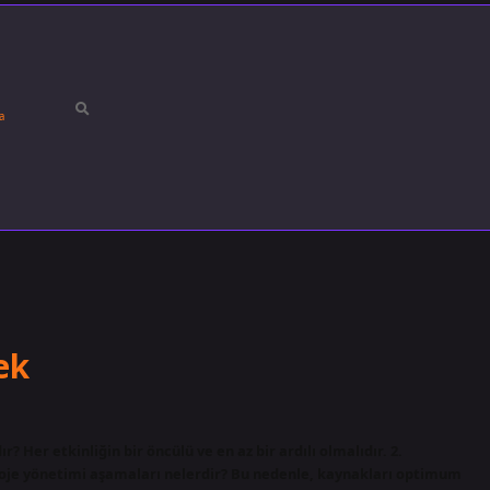
a
ek
 Her etkinliğin bir öncülü ve en az bir ardılı olmalıdır. 2.
roje yönetimi aşamaları nelerdir? Bu nedenle, kaynakları optimum