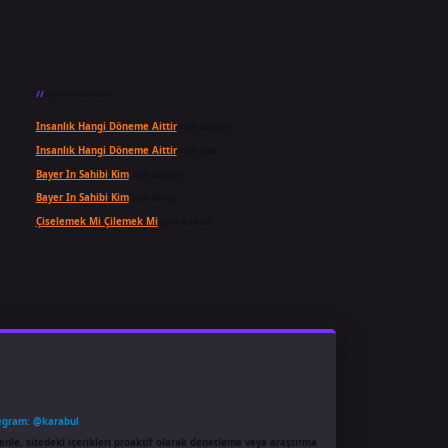
Son yorumlar
Insanlık Hangi Döneme Aittir
için
admin
Insanlık Hangi Döneme Aittir
için
Suat
Bayer In Sahibi Kim
için
admin
Bayer In Sahibi Kim
için
Selda
Çiselemek Mi Çilemek Mi
için
admin
egram: @karabul
enle, sitedeki içerikleri proaktif olarak denetleme veya araştırma