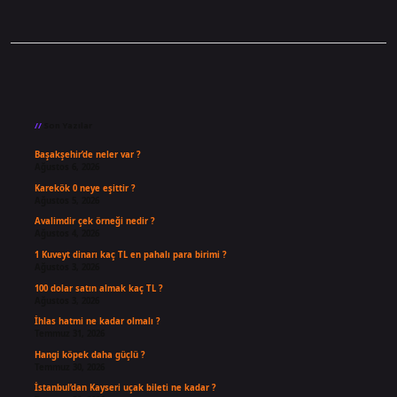
Sidebar
Son Yazılar
Başakşehir’de neler var ?
Ağustos 6, 2026
Karekök 0 neye eşittir ?
Ağustos 5, 2026
Avalimdir çek örneği nedir ?
Ağustos 4, 2026
1 Kuveyt dinarı kaç TL en pahalı para birimi ?
Ağustos 3, 2026
100 dolar satın almak kaç TL ?
Ağustos 3, 2026
İhlas hatmi ne kadar olmalı ?
Temmuz 31, 2026
Hangi köpek daha güçlü ?
Temmuz 30, 2026
İstanbul’dan Kayseri uçak bileti ne kadar ?