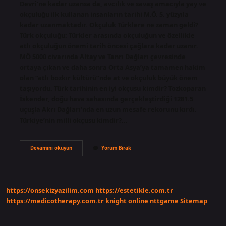
Devri’ne kadar uzansa da, avcılık ve savaş amacıyla yay ve
okçuluğu ilk kullanan insanların tarihi M.Ö. 5. yüzyıla
kadar uzanmaktadır. Okçuluk Türklere ne zaman geldi?
Türk okçuluğu: Türkler arasında okçuluğun ve özellikle
atlı okçuluğun önemi tarih öncesi çağlara kadar uzanır.
MÖ 5000 civarında Altay ve Tanrı Dağları çevresinde
ortaya çıkan ve daha sonra Orta Asya’ya tamamen hakim
olan “atlı bozkır kültürü”nde at ve okçuluk büyük önem
taşıyordu. Türk tarihinin en iyi okçusu kimdir? Tozkoparan
İskender, doğu hava sahasında gerçekleştirdiği 1281.5
uçuşla Akrı Dağları’nda en uzun mesafe rekorunu kırdı.
Türkiye’nin milli okçusu kimdir?…
Ilk
Devamını okuyun
Yorum Bırak
Türk
Okçusu
Kimdir
https://onsekizyazilim.com
https://estetikle.com.tr
https://medicotherapy.com.tr
knight online
nttgame
Sitemap