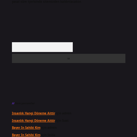
yasal süre içerisinde sitemizden kaldırılacaktır.
Arama
Son yorumlar
Insanlık Hangi Döneme Aittir
için
admin
Insanlık Hangi Döneme Aittir
için
Suat
Bayer In Sahibi Kim
için
admin
Bayer In Sahibi Kim
için
Selda