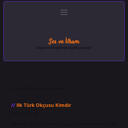
menüyü
Anasayfa
Gizlilik Politikası
Yasal Uyarı
aç
Hakkımızda
Ses ve İlham
Duyuların hikayeleriyle keyifli yolculuk!
Etiket:
Okçuların şeyhi kimdir
Ilk Türk Okçusu Kimdir
Tarih: Aralık 31, 2024
Tarihteki ilk okçu kimdir? Okçuluk, muhtemelen M.Ö. Taş