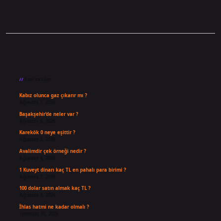
Sidebar
Son Yazılar
Kabız olunca gaz çıkarır mı ?
Ağustos 7, 2026
Başakşehir’de neler var ?
Ağustos 6, 2026
Karekök 0 neye eşittir ?
Ağustos 5, 2026
Avalimdir çek örneği nedir ?
Ağustos 4, 2026
1 Kuveyt dinarı kaç TL en pahalı para birimi ?
Ağustos 3, 2026
100 dolar satın almak kaç TL ?
Ağustos 3, 2026
İhlas hatmi ne kadar olmalı ?
Temmuz 31, 2026