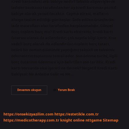
Kredi kartındaki artı bakiye nedir? Taksitli alışverişlerde
iadeler bankanız tarafından her ay kredi kartınıza pozitif
bakiye olarak yansıtılacaktır. Cayma süresi, malların
alıcıya teslim edildiği gün başlar. İade edilen ürün(ler)in
iade masrafları alıcı tarafından karşılanmalıdır. Güncel
borç toplam borç mu? Kredi kartı ekstreniz, kredi kartı
faturası olarak da adlandırılır, çok sayıda bilgi içerir. Kısa
vadeli borç olarak da adlandırılan toplam borç tutarı,
belirli bir zaman diliminde yaptığınız taksitli ve taksitsiz
ödemelerin toplamını temsil eder. Son ödeme tarihi, ilgili
borç tutarının ödenmesi için belirtilen son tarihtir. Kredi
kartı borcunda eksi işareti ne demek? Negatif Kredi Kartı
Bakiyesi: Ne Anlama Gelir ve Ne…
Kredi
Devamını okuyun
Yorum Bırak
Kartında
Güncel
Borç
Artı
Ne
https://onsekizyazilim.com
https://estetikle.com.tr
Demek
https://medicotherapy.com.tr
knight online
nttgame
Sitemap