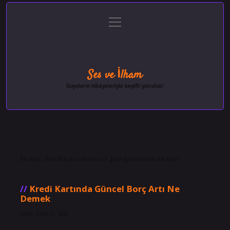
menüyü
Anasayfa
Gizlilik Politikası
Yasal Uyarı
aç
Hakkımızda
Ses ve İlham
Duyuların hikayeleriyle keyifli yolculuk!
Etiket:
Kredi kartı borcu 1 gün gecikirse ne olur
Kredi Kartında Güncel Borç Artı Ne
Demek
Tarih: Ocak 21, 2025