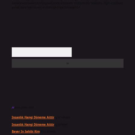
backlinkpanelicomtr@gmail.com
adresine bildirmeniz halinde, ilgili içerikler
yasal süre içerisinde sitemizden kaldırılacaktır.
Arama
Son yorumlar
Insanlık Hangi Döneme Aittir
için
admin
Insanlık Hangi Döneme Aittir
için
Suat
Bayer In Sahibi Kim
için
admin