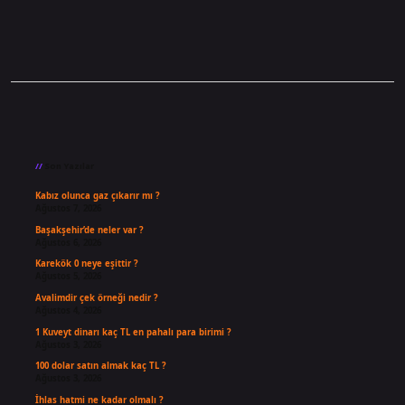
Sidebar
Son Yazılar
Kabız olunca gaz çıkarır mı ?
Ağustos 7, 2026
Başakşehir’de neler var ?
Ağustos 6, 2026
Karekök 0 neye eşittir ?
Ağustos 5, 2026
Avalimdir çek örneği nedir ?
Ağustos 4, 2026
1 Kuveyt dinarı kaç TL en pahalı para birimi ?
Ağustos 3, 2026
100 dolar satın almak kaç TL ?
Ağustos 3, 2026
İhlas hatmi ne kadar olmalı ?