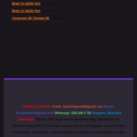
Bayer In Sahibi Kim
için
admin
Bayer In Sahibi Kim
için
Selda
Çiselemek Mi Çilemek Mi
için
admin
.xyz/
Reklam ve İletişim:
E-mail:
backlinkpaneli@gmail.com
Teams:
forumhizmeti@gmail.com
Whatsapp: 0262 606 0 726
Telegram: @karabul
Yasal Uyarı:
Sitemiz, 5651 Sayılı Kanun gereğince Bilgi Teknolojileri ve
İletişim Kurumu (BTK) tarafından onaylanmış bir Yer Sağlayıcı olarak hizmet
vermektedir. Bu nedenle, sitedeki içerikleri proaktif olarak denetleme veya