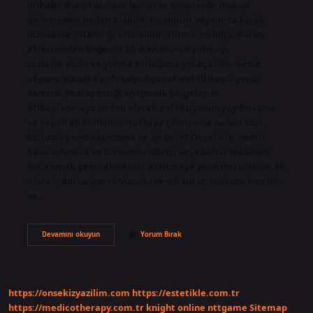
iltihabı: Burun akıntısı burun ve sinüslerde mukus
birikmesine neden olabilir. Bu sinüzit veya orta kulak
iltihabına yatkınlığı artırabilir. Yutma zorluğu: Burun
akıntısından boğazda biriken mukus yutmayı
zorlaştırabilir ve yutma zorluğuna yol açabilir. Geniz
akıntısı vücutta enfeksiyon yapar mı? İltihaplı geniz
akıntısı, temas ettiği anatomik bölgelerde
iltihaplanmaya neden olarak enfeksiyonun yayılmasına
ve çeşitli ek belirtilerin ortaya çıkmasına neden olur.
İltihaplı geniz akıntısına ne iyi gelir? Öncelikle, nemli
hava solumak ve bir nemlendirici veya buhar makinesi
kullanmak geniz akıntısını azaltmaya yardımcı olabilir. Ek
olarak, bol su içmek vücudu nemli tutar, mukusu inceltir
ve…
Geniz
Devamını okuyun
Yorum Bırak
Akıntısı
Iltihap
Yapar
Mı
https://onsekizyazilim.com
https://estetikle.com.tr
https://medicotherapy.com.tr
knight online
nttgame
Sitemap