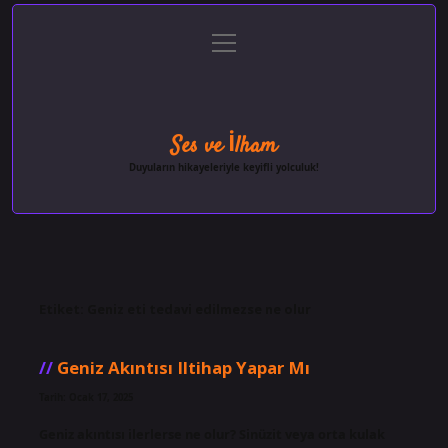
menüyü
Anasayfa
Gizlilik Politikası
Yasal Uyarı
aç
Hakkımızda
Ses ve İlham
Duyuların hikayeleriyle keyifli yolculuk!
Etiket:
Geniz eti tedavi edilmezse ne olur
Geniz Akıntısı Iltihap Yapar Mı
Tarih: Ocak 17, 2025
Geniz akıntısı ilerlerse ne olur? Sinüzit veya orta kulak