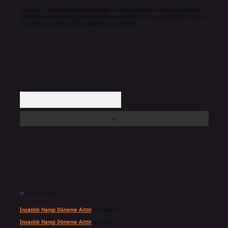
Hukuka ve yasal düzenlemelere aykırı olduğunu düşündüğünüz içerikleri,
backlinkpanelicomtr@gmail.com
adresine bildirmeniz halinde, ilgili içerikler
yasal süre içerisinde sitemizden kaldırılacaktır.
Arama
Son yorumlar
Insanlık Hangi Döneme Aittir
için
admin
Insanlık Hangi Döneme Aittir
için
Suat