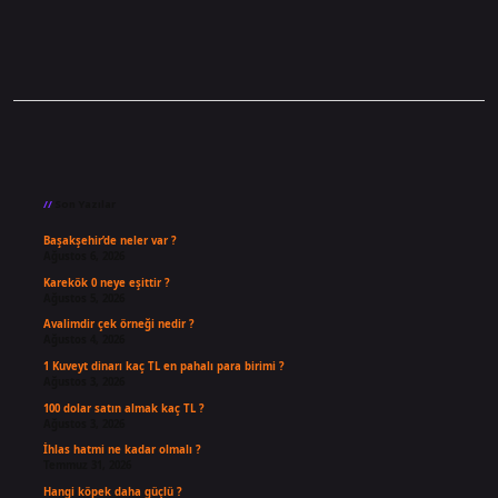
Sidebar
Son Yazılar
Başakşehir’de neler var ?
Ağustos 6, 2026
Karekök 0 neye eşittir ?
Ağustos 5, 2026
Avalimdir çek örneği nedir ?
Ağustos 4, 2026
1 Kuveyt dinarı kaç TL en pahalı para birimi ?
Ağustos 3, 2026
100 dolar satın almak kaç TL ?
Ağustos 3, 2026
İhlas hatmi ne kadar olmalı ?
Temmuz 31, 2026
Hangi köpek daha güçlü ?