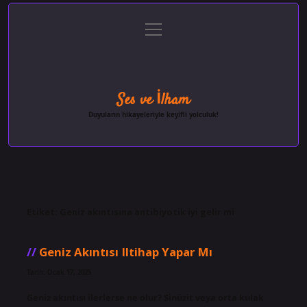
menüyü
Anasayfa
Gizlilik Politikası
Yasal Uyarı
aç
Hakkımızda
Ses ve İlham
Duyuların hikayeleriyle keyifli yolculuk!
Etiket:
Geniz akıntısına antibiyotik iyi gelir mi
Geniz Akıntısı Iltihap Yapar Mı
Tarih: Ocak 17, 2025
Geniz akıntısı ilerlerse ne olur? Sinüzit veya orta kulak