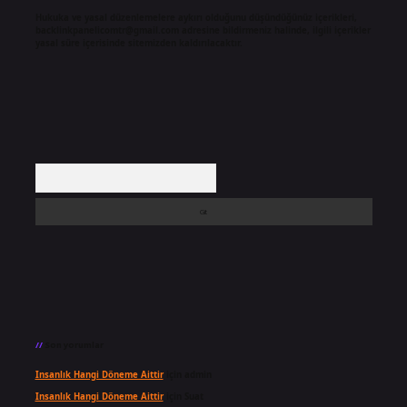
Hukuka ve yasal düzenlemelere aykırı olduğunu düşündüğünüz içerikleri,
backlinkpanelicomtr@gmail.com
adresine bildirmeniz halinde, ilgili içerikler
yasal süre içerisinde sitemizden kaldırılacaktır.
Arama
Son yorumlar
Insanlık Hangi Döneme Aittir
için
admin
Insanlık Hangi Döneme Aittir
için
Suat