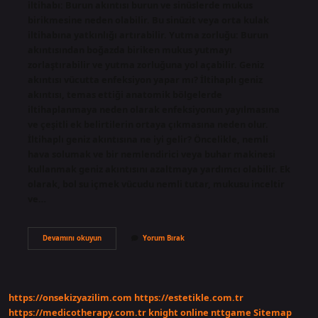
iltihabı: Burun akıntısı burun ve sinüslerde mukus
birikmesine neden olabilir. Bu sinüzit veya orta kulak
iltihabına yatkınlığı artırabilir. Yutma zorluğu: Burun
akıntısından boğazda biriken mukus yutmayı
zorlaştırabilir ve yutma zorluğuna yol açabilir. Geniz
akıntısı vücutta enfeksiyon yapar mı? İltihaplı geniz
akıntısı, temas ettiği anatomik bölgelerde
iltihaplanmaya neden olarak enfeksiyonun yayılmasına
ve çeşitli ek belirtilerin ortaya çıkmasına neden olur.
İltihaplı geniz akıntısına ne iyi gelir? Öncelikle, nemli
hava solumak ve bir nemlendirici veya buhar makinesi
kullanmak geniz akıntısını azaltmaya yardımcı olabilir. Ek
olarak, bol su içmek vücudu nemli tutar, mukusu inceltir
ve…
Geniz
Devamını okuyun
Yorum Bırak
Akıntısı
Iltihap
Yapar
Mı
https://onsekizyazilim.com
https://estetikle.com.tr
https://medicotherapy.com.tr
knight online
nttgame
Sitemap