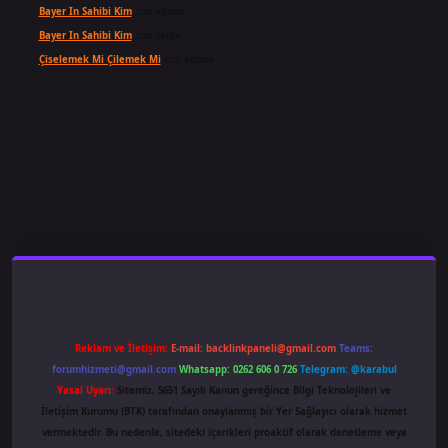
Bayer In Sahibi Kim
için
admin
Bayer In Sahibi Kim
için
Selda
Çiselemek Mi Çilemek Mi
için
admin
famecasino
ilbet giriş
www.betexper.xyz/
Reklam ve İletişim:
E-mail:
backlinkpaneli@gmail.com
Teams:
forumhizmeti@gmail.com
Whatsapp: 0262 606 0 726
Telegram: @karabul
Yasal Uyarı:
Sitemiz, 5651 Sayılı Kanun gereğince Bilgi Teknolojileri ve
İletişim Kurumu (BTK) tarafından onaylanmış bir Yer Sağlayıcı olarak hizmet
vermektedir. Bu nedenle, sitedeki içerikleri proaktif olarak denetleme veya