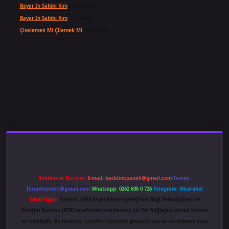
Bayer In Sahibi Kim
için
admin
Bayer In Sahibi Kim
için
Selda
Çiselemek Mi Çilemek Mi
için
admin
iş
famecasino
ilbet giriş
www.betexper.xyz/
Reklam ve İletişim:
E-mail:
backlinkpaneli@gmail.com
Teams:
forumhizmeti@gmail.com
Whatsapp: 0262 606 0 726
Telegram: @karabul
Yasal Uyarı:
Sitemiz, 5651 Sayılı Kanun gereğince Bilgi Teknolojileri ve
İletişim Kurumu (BTK) tarafından onaylanmış bir Yer Sağlayıcı olarak hizmet
vermektedir. Bu nedenle, sitedeki içerikleri proaktif olarak denetleme veya