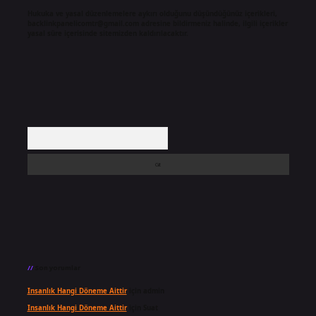
Hukuka ve yasal düzenlemelere aykırı olduğunu düşündüğünüz içerikleri,
backlinkpanelicomtr@gmail.com
adresine bildirmeniz halinde, ilgili içerikler
yasal süre içerisinde sitemizden kaldırılacaktır.
Arama
Son yorumlar
Insanlık Hangi Döneme Aittir
için
admin
Insanlık Hangi Döneme Aittir
için
Suat