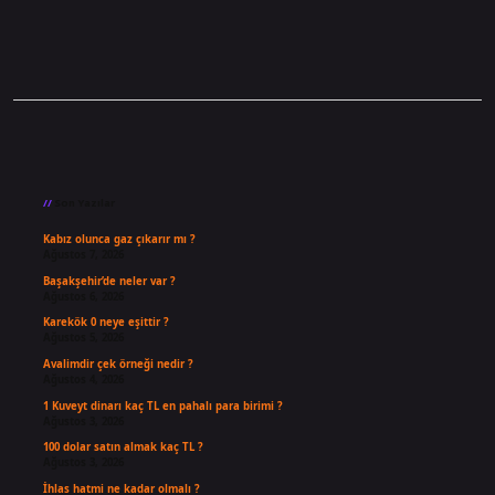
Sidebar
Son Yazılar
Kabız olunca gaz çıkarır mı ?
Ağustos 7, 2026
Başakşehir’de neler var ?
Ağustos 6, 2026
Karekök 0 neye eşittir ?
Ağustos 5, 2026
Avalimdir çek örneği nedir ?
Ağustos 4, 2026
1 Kuveyt dinarı kaç TL en pahalı para birimi ?
Ağustos 3, 2026
100 dolar satın almak kaç TL ?
Ağustos 3, 2026
İhlas hatmi ne kadar olmalı ?