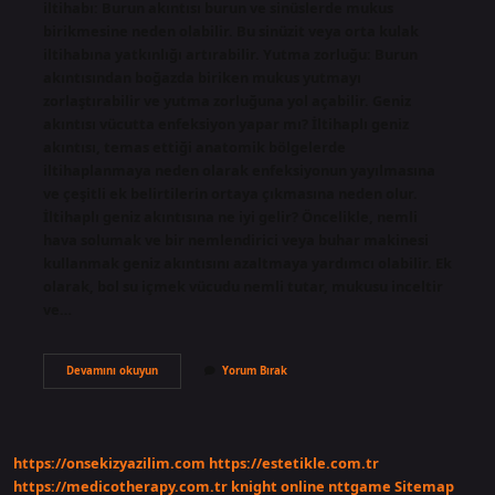
iltihabı: Burun akıntısı burun ve sinüslerde mukus
birikmesine neden olabilir. Bu sinüzit veya orta kulak
iltihabına yatkınlığı artırabilir. Yutma zorluğu: Burun
akıntısından boğazda biriken mukus yutmayı
zorlaştırabilir ve yutma zorluğuna yol açabilir. Geniz
akıntısı vücutta enfeksiyon yapar mı? İltihaplı geniz
akıntısı, temas ettiği anatomik bölgelerde
iltihaplanmaya neden olarak enfeksiyonun yayılmasına
ve çeşitli ek belirtilerin ortaya çıkmasına neden olur.
İltihaplı geniz akıntısına ne iyi gelir? Öncelikle, nemli
hava solumak ve bir nemlendirici veya buhar makinesi
kullanmak geniz akıntısını azaltmaya yardımcı olabilir. Ek
olarak, bol su içmek vücudu nemli tutar, mukusu inceltir
ve…
Geniz
Devamını okuyun
Yorum Bırak
Akıntısı
Iltihap
Yapar
Mı
https://onsekizyazilim.com
https://estetikle.com.tr
https://medicotherapy.com.tr
knight online
nttgame
Sitemap