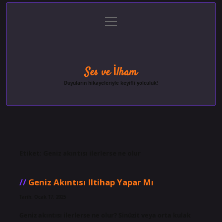
menüyü
Anasayfa
Gizlilik Politikası
Yasal Uyarı
aç
Hakkımızda
Ses ve İlham
Duyuların hikayeleriyle keyifli yolculuk!
Etiket:
Geniz akıntısı ilerlerse ne olur
Geniz Akıntısı Iltihap Yapar Mı
Tarih: Ocak 17, 2025
Geniz akıntısı ilerlerse ne olur? Sinüzit veya orta kulak