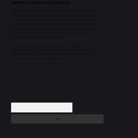
halindedir ve tavsiye niteliği taşımazlar.
Sitemiz, 5651 Sayılı Kanun gereğince Bilgi Teknolojileri ve
İletişim Kurumu (BTK) tarafından onaylanmış bir Yer Sağlayıcı
olarak hizmet vermektedir. Bu nedenle, sitedeki içerikleri
proaktif olarak denetleme veya araştırma yükümlülüğümüz
bulunmamaktadır. Ancak, üyelerimiz yazdıkları içeriklerin
sorumluluğunu taşımakta olup, siteye üye olarak bu
sorumluluğu kabul etmiş sayılırlar.
Hukuka ve yasal düzenlemelere aykırı olduğunu
düşündüğünüz içerikleri,
backlinkpanelicomtr@gmail.com
adresine bildirmeniz halinde, ilgili içerikler yasal süre
içerisinde sitemizden kaldırılacaktır.
Arama