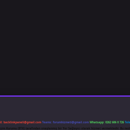
il:
backlinkpaneli@gmail.com
Teams:
forumhizmeti@gmail.com
Whatsapp: 0262 606 0 726
Tel
etişim Kurumu (BTK) tarafından onaylanmış bir Yer Sağlayıcı olarak hizmet vermektedir. Bu ned