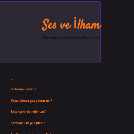
Ses ve İlham
Duyuların hikayeleriyle keyifli yolculuk!
Sidebar
ilbet giriş
famecasino
ilbet g
Son Yazılar
Su trompu nedir ?
Ağustos 8, 2026
Kabız olunca gaz çıkarır mı ?
Ağustos 7, 2026
Başakşehir’de neler var ?
Ağustos 6, 2026
Karekök 0 neye eşittir ?
Ağustos 5, 2026