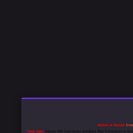
Reklam ve İletişim:
E-ma
Yasal Uyarı:
Sitemiz, 5651 Sayılı Kanun gereğince Bilgi Teknolojileri ve İl