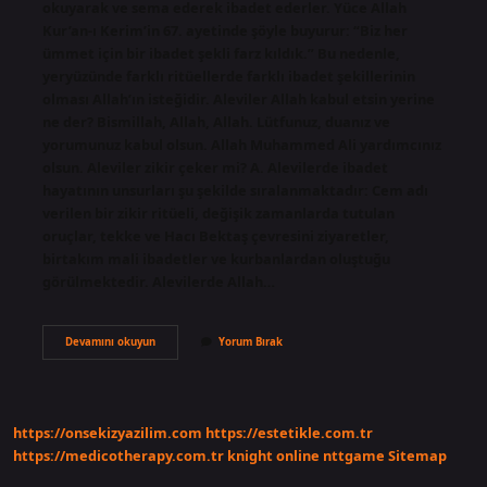
okuyarak ve sema ederek ibadet ederler. Yüce Allah
Kur’an-ı Kerim’in 67. ayetinde şöyle buyurur: “Biz her
ümmet için bir ibadet şekli farz kıldık.” Bu nedenle,
yeryüzünde farklı ritüellerde farklı ibadet şekillerinin
olması Allah’ın isteğidir. Aleviler Allah kabul etsin yerine
ne der? Bismillah, Allah, Allah. Lütfunuz, duanız ve
yorumunuz kabul olsun. Allah Muhammed Ali yardımcınız
olsun. Aleviler zikir çeker mi? A. Alevilerde ibadet
hayatının unsurları şu şekilde sıralanmaktadır: Cem adı
verilen bir zikir ritüeli, değişik zamanlarda tutulan
oruçlar, tekke ve Hacı Bektaş çevresini ziyaretler,
birtakım mali ibadetler ve kurbanlardan oluştuğu
görülmektedir. Alevilerde Allah…
Aleviler
Devamını okuyun
Yorum Bırak
Allah
Razı
Olsun
Der
Mi
https://onsekizyazilim.com
https://estetikle.com.tr
https://medicotherapy.com.tr
knight online
nttgame
Sitemap