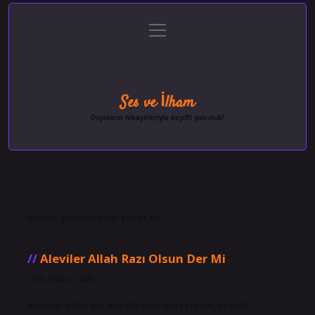
menüyü
Anasayfa
Gizlilik Politikası
Yasal Uyarı
aç
Hakkımızda
Ses ve İlham
Duyuların hikayeleriyle keyifli yolculuk!
Etiket:
Aleviler zikir çeker mi
Aleviler Allah Razı Olsun Der Mi
Tarih: Ocak 21, 2025
Aleviler Allah der mi? Aleviler saz çalarak, tevhid