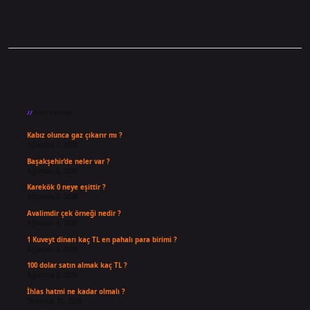
Sidebar
Son Yazılar
Kabız olunca gaz çıkarır mı ?
Ağustos 7, 2026
Başakşehir’de neler var ?
Ağustos 6, 2026
Karekök 0 neye eşittir ?
Ağustos 5, 2026
Avalimdir çek örneği nedir ?
Ağustos 4, 2026
1 Kuveyt dinarı kaç TL en pahalı para birimi ?
Ağustos 3, 2026
100 dolar satın almak kaç TL ?
Ağustos 3, 2026
İhlas hatmi ne kadar olmalı ?
Temmuz 31, 2026