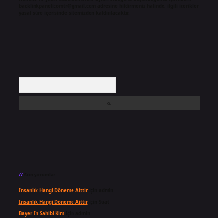
backlinkpanelicomtr@gmail.com
adresine bildirmeniz halinde, ilgili içerikler
yasal süre içerisinde sitemizden kaldırılacaktır.
Arama
Son yorumlar
Insanlık Hangi Döneme Aittir
için
admin
Insanlık Hangi Döneme Aittir
için
Suat
Bayer In Sahibi Kim
için
admin